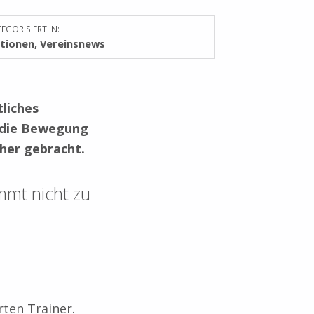
EGORISIERT IN:
tionen
,
Vereinsnews
liches
n die Bewegung
äher gebracht.
mmt nicht zu
ten Trainer.