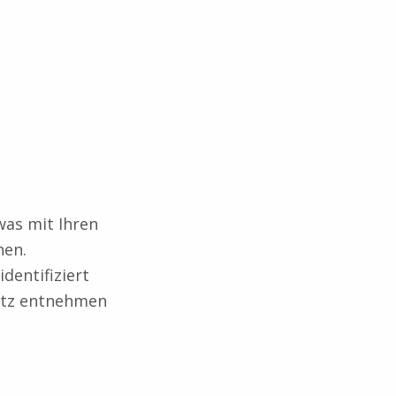
was mit Ihren
hen.
dentifiziert
utz entnehmen