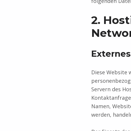
folgenden Date
2. Hos
Networ
Externes
Diese Website w
personenbezoge
Servern des Hos
Kontaktanfrage
Namen, Websitez
werden, handel