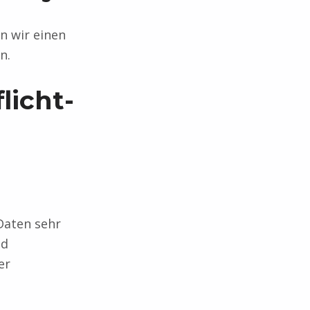
n wir einen
n.
licht­
Daten sehr
nd
er