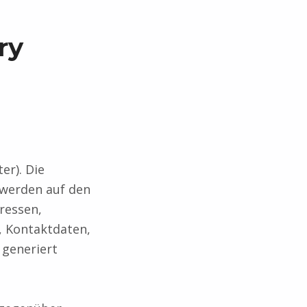
ry
er). Die
 werden auf den
dressen,
, Kontaktdaten,
 generiert