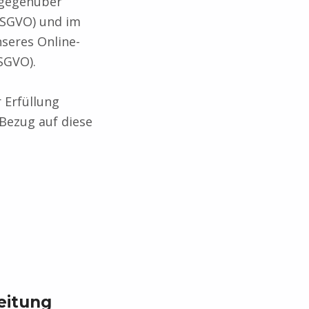
 gegenüber
 DSGVO) und im
nseres Online-
DSGVO).
 Erfüllung
 Bezug auf diese
eitung