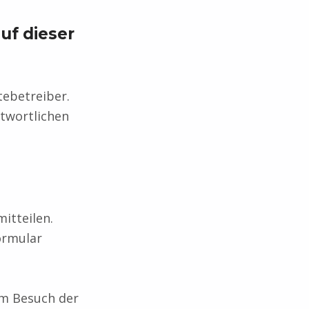
uf dieser
tebetreiber.
twortlichen
itteilen.
formular
im Besuch der