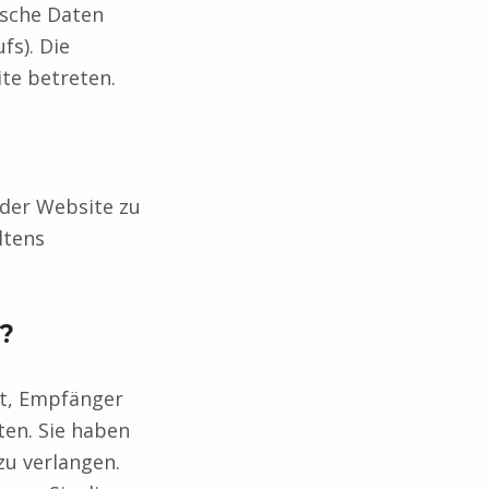
ische Daten
fs). Die
te betreten.
 der Website zu
ltens
n?
ft, Empfänger
en. Sie haben
zu verlangen.